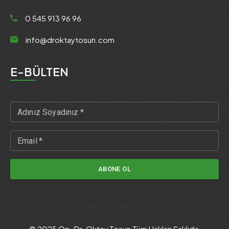
0 545 913 96 96
info@droktaytosun.com
E-BÜLTEN
© 2025 Op. Dr. Oktay Tosun Tüm Hakları Saklıdır.