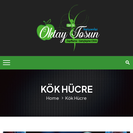
ANA
SAYFA
HAKKIMIZDA
TEDAVILER
ULUSLARARASI
SAĞLIK
KÖK HÜCRE
TURIZMI
Home
Kök Hücre
BLOG
İLETIŞIM