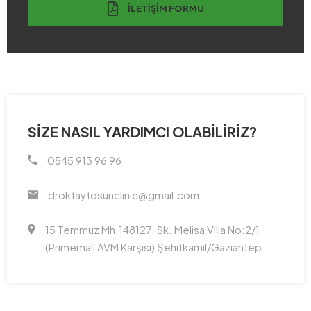
İLETIŞIM FORMU
SIZE NASIL YARDIMCI OLABILIRIZ?
0545 913 96 96
droktaytosunclinic@gmail.com
15 Temmuz Mh.148127. Sk. Melisa Villa No:2/1
(Primemall AVM Karşısı) Şehitkamil/Gaziantep